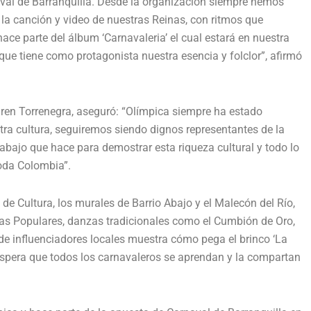
aval de Barranquilla. Desde la organización siempre hemos
la canción y video de nuestras Reinas, con ritmos que
ace parte del álbum ‘Carnavaleria’ el cual estará en nuestra
ue tiene como protagonista nuestra esencia y folclor”, afirmó
aren Torrenegra, aseguró: “Olímpica siempre ha estado
ra cultura, seguiremos siendo dignos representantes de la
rabajo que hace para demostrar esta riqueza cultural y todo lo
toda Colombia”.
e Cultura, los murales de Barrio Abajo y el Malecón del Río,
nas Populares, danzas tradicionales como el Cumbión de Oro,
e influenciadores locales muestra cómo pega el brinco ‘La
espera que todos los carnavaleros se aprendan y la compartan