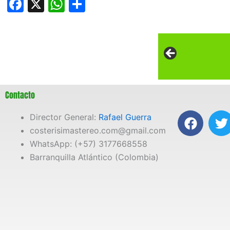
Facebook
X
WhatsApp
Compartir
Contacto
F
T
Director General:
Rafael Guerra
a
costerisimastereo.com@gmail.com
c
i
WhatsApp: (+57) 3177668558
e
t
Barranquilla Atlántico (Colombia)
b
t
o
e
o
r
k