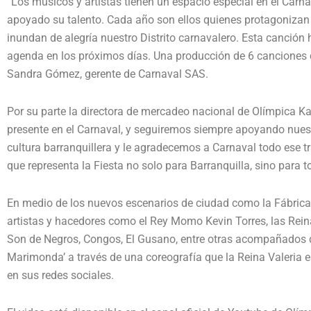
“Los músicos y artistas tienen un espacio especial en el Carn
apoyado su talento. Cada año son ellos quienes protagonizan 
inundan de alegría nuestro Distrito carnavalero. Esta canción h
agenda en los próximos días. Una producción de 6 canciones q
Sandra Gómez, gerente de Carnaval SAS.
Por su parte la directora de mercadeo nacional de Olímpica K
presente en el Carnaval, y seguiremos siempre apoyando nuest
cultura barranquillera y le agradecemos a Carnaval todo ese t
que representa la Fiesta no solo para Barranquilla, sino para 
En medio de los nuevos escenarios de ciudad como la Fábrica d
artistas y hacedores como el Rey Momo Kevin Torres, las Rei
Son de Negros, Congos, El Gusano, entre otras acompañados d
Marimonda’ a través de una coreografía que la Reina Valeria 
en sus redes sociales.