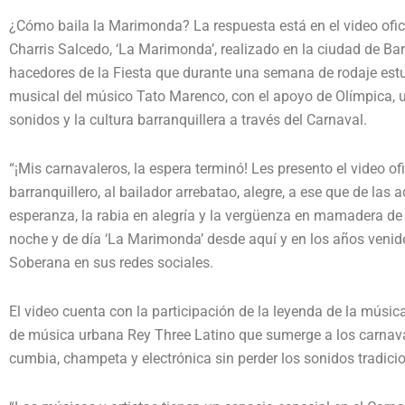
¿Cómo baila la Marimonda? La respuesta está en el video ofici
Charris Salcedo, ‘La Marimonda’, realizado en la ciudad de B
hacedores de la Fiesta que durante una semana de rodaje estuv
musical del músico Tato Marenco, con el apoyo de Olímpica, u
sonidos y la cultura barranquillera a través del Carnaval.
“¡Mis carnavaleros, la espera terminó! Les presento el video of
barranquillero, al bailador arrebatao, alegre, a ese que de la
esperanza, la rabia en alegría y la vergüenza en mamadera de g
noche y de día ‘La Marimonda’ desde aquí y en los años venid
Soberana en sus redes sociales.
El video cuenta con la participación de la leyenda de la música
de música urbana Rey Three Latino que sumerge a los carnava
cumbia, champeta y electrónica sin perder los sonidos tradici