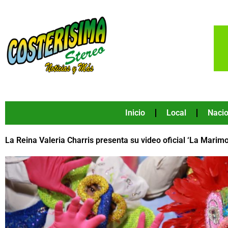
Ir
al
contenido
Inicio
Local
Nacio
La Reina Valeria Charris presenta su video oficial ‘La Marim