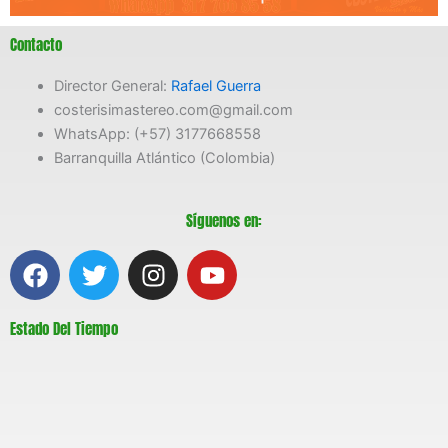
Contacto
Director General:
Rafael Guerra
costerisimastereo.com@gmail.com
WhatsApp: (+57) 3177668558
Barranquilla Atlántico (Colombia)
Síguenos en:
F
T
I
Y
a
w
n
o
c
i
s
u
Estado Del Tiempo
e
t
t
t
b
t
a
u
o
e
g
b
o
r
r
e
k
a