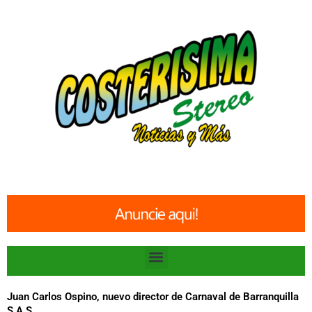
Ir
al
contenido
Menu
Juan Carlos Ospino, nuevo director de Carnaval de Barranquilla
S.A.S.