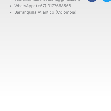
c
i
WhatsApp: (+57) 3177668558
e
t
Barranquilla Atlántico (Colombia)
b
t
o
e
o
r
k