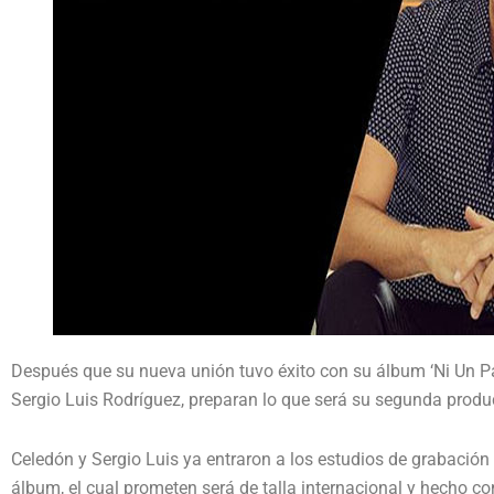
Después que su nueva unión tuvo éxito con su álbum ‘Ni Un Pa
Sergio Luis Rodríguez, preparan lo que será su segunda produ
Celedón y Sergio Luis ya entraron a los estudios de grabación 
álbum, el cual prometen será de talla internacional y hecho c