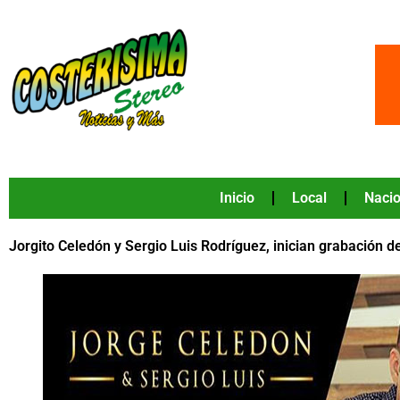
Ir
al
contenido
Inicio
Local
Nacio
Jorgito Celedón y Sergio Luis Rodríguez, inician grabación 