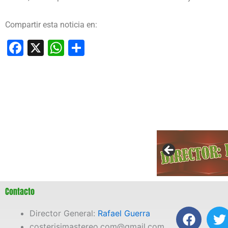
Compartir esta noticia en:
Facebook
X
WhatsApp
Compartir
Contacto
F
T
Director General:
Rafael Guerra
a
costerisimastereo.com@gmail.com