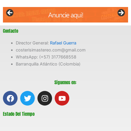
Contacto
Director General:
Rafael Guerra
costerisimastereo.com@gmail.com
WhatsApp: (+57) 3177668558
Barranquilla Atlántico (Colombia)
Síguenos en:
F
T
I
Y
a
w
n
o
c
i
s
u
Estado Del Tiempo
e
t
t
t
b
t
a
u
o
e
g
b