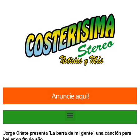
Ir
al
contenido
Menu
Jorge Oñate presenta ‘La barra de mi gente’, una canción para
bailar en fin de año