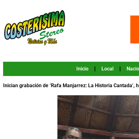
Ir
al
contenido
Inicio
Local
Nacio
Inician grabación de ‘Rafa Manjarrez: La Historia Cantada’, 