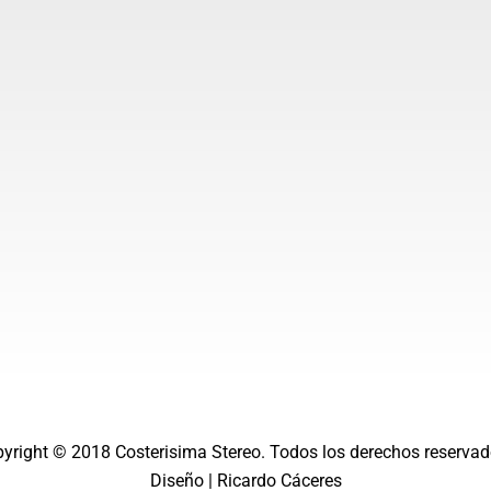
a
u
g
b
r
e
a
m
pyright © 2018
Costerisima Stereo
. Todos los derechos reservad
Diseño |
Ricardo Cáceres