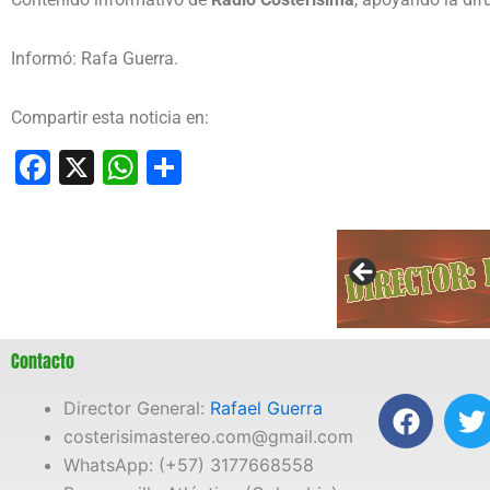
Informó: Rafa Guerra.
Compartir esta noticia en:
Facebook
X
WhatsApp
Compartir
Contacto
F
T
Director General:
Rafael Guerra
a
costerisimastereo.com@gmail.com
c
i
WhatsApp: (+57) 3177668558
e
t