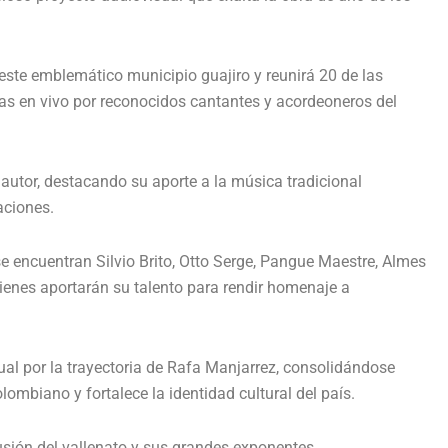
 este emblemático municipio guajiro y reunirá 20 de las
as en vivo por reconocidos cantantes y acordeoneros del
 autor, destacando su aporte a la música tradicional
aciones.
 se encuentran Silvio Brito, Otto Serge, Pangue Maestre, Almes
enes aportarán su talento para rendir homenaje a
sual por la trayectoria de Rafa Manjarrez, consolidándose
mbiano y fortalece la identidad cultural del país.
usión del vallenato y sus grandes exponentes.