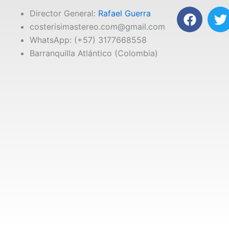
F
T
Director General:
Rafael Guerra
a
costerisimastereo.com@gmail.com
c
i
WhatsApp: (+57) 3177668558
e
t
Barranquilla Atlántico (Colombia)
b
t
o
e
o
r
k