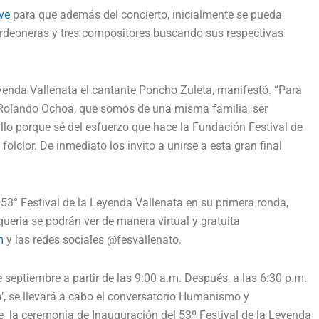
ve
para que además del concierto, inicialmente se pueda
acordeoneras y tres compositores buscando sus respectivas
Leyenda Vallenata el cantante Poncho Zuleta, manifestó. “Para
y Rolando Ochoa, que somos de una misma familia, ser
llo porque sé del esfuerzo que hace la Fundación Festival de
lclor. De inmediato los invito a unirse a esta gran final
 53° Festival de la Leyenda Vallenata en su primera ronda,
queria se podrán ver de manera virtual y gratuita
m
y las redes sociales @fesvallenato.
 septiembre a partir de las 9:00 a.m. Después, a las 6:30 p.m.
’, se llevará a cabo el conversatorio Humanismo y
e la ceremonia de Inauguración del 53º Festival de la Leyenda