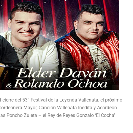
cierre del 53° Festival de la Leyenda Vallenata, el próximo
 Acordeonera Mayor, Canción Vallenata Inédita y Acordeón
stas Poncho Zuleta – el Rey de Reyes Gonzalo ‘El Cocha’