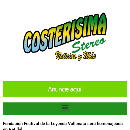
Ir
al
contenido
Menu
Fundación Festival de la Leyenda Vallenata será homenajeada
en Patillal