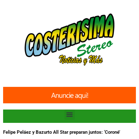
Ir
al
contenido
Menu
Felipe Peláez y Bazurto All Star preparan juntos: ‘Coroné’