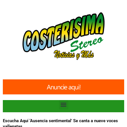
Ir
al
contenido
Menu
Escucha Aquí ‘Ausencia sentimental’ Se canta a nueve voces
vallenatas