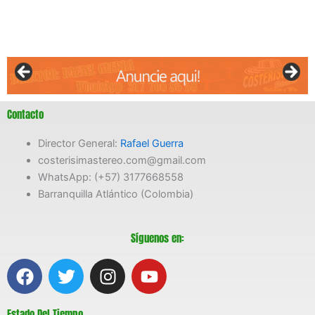
Contacto
Director General:
Rafael Guerra
costerisimastereo.com@gmail.com
WhatsApp: (+57) 3177668558
Barranquilla Atlántico (Colombia)
Síguenos en:
F
T
I
Y
a
w
n
o
c
i
s
u
Estado Del Tiempo