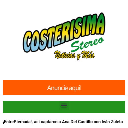
Ir
al
contenido
Menu
¡EntrePiernada!, así captaron a Ana Del Castillo con Iván Zuleta