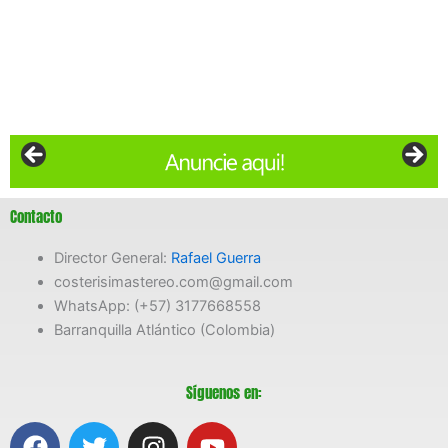
Contacto
Director General:
Rafael Guerra
costerisimastereo.com@gmail.com
WhatsApp: (+57) 3177668558
Barranquilla Atlántico (Colombia)
Síguenos en:
F
T
I
Y