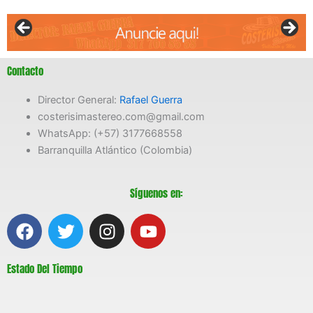
Contacto
Director General:
Rafael Guerra
costerisimastereo.com@gmail.com
WhatsApp: (+57) 3177668558
Barranquilla Atlántico (Colombia)
Síguenos en:
F
T
I
Y
a
w
n
o
c
i
s
u
Estado Del Tiempo
e
t
t
t
b
t
a
u
o
e
g
b