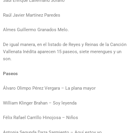
Saúl Enrique Lallemand Solano
Raúl Javier Martínez Paredes
Almes Guillermo Granados Melo.
De igual manera, en el listado de Reyes y Reinas de la Canción
Vallenata Inédita aparecen 15 paseos, siete merengues y un
son.
Paseos
Álvaro Olimpo Pérez Vergara – La plana mayor
William Klinger Brahan – Soy leyenda
Félix Rafael Carrillo Hinojosa – Niños
Antonia Segunda Daza Sarmiento – Aquí estoy yo