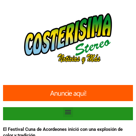
Ir
al
contenido
Menu
El Festival Cuna de Acordeones inició con una explosión de
color y tradición.