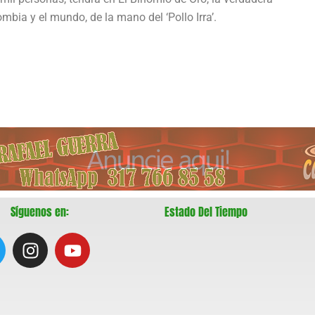
mbia y el mundo, de la mano del ‘Pollo Irra’.
Síguenos en:
Estado Del Tiempo
I
Y
w
n
o
s
u
t
t
a
u