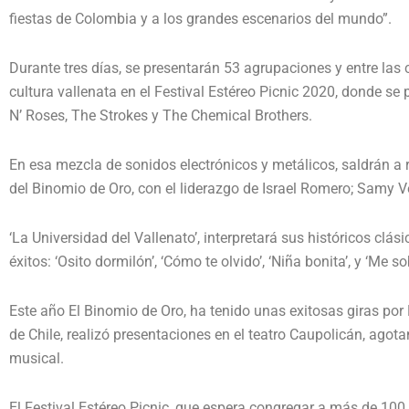
fiestas de Colombia y a los grandes escenarios del mundo”.
Durante tres días, se presentarán 53 agrupaciones y entre las c
cultura vallenata en el Festival Estéreo Picnic 2020, donde s
N’ Roses, The Strokes y The Chemical Brothers.
En esa mezcla de sonidos electrónicos y metálicos, saldrán a r
del Binomio de Oro, con el liderazgo de Israel Romero; Samy V
‘La Universidad del Vallenato’, interpretará sus históricos clásic
éxitos: ‘Osito dormilón’, ‘Cómo te olvido’, ‘Niña bonita’, y ‘Me s
Este año El Binomio de Oro, ha tenido unas exitosas giras por
de Chile, realizó presentaciones en el teatro Caupolicán, agot
musical.
El Festival Estéreo Picnic, que espera congregar a más de 100 