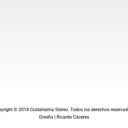
g
b
r
e
a
m
pyright © 2018
Costerisima Stereo
. Todos los derechos reservad
Diseño |
Ricardo Cáceres