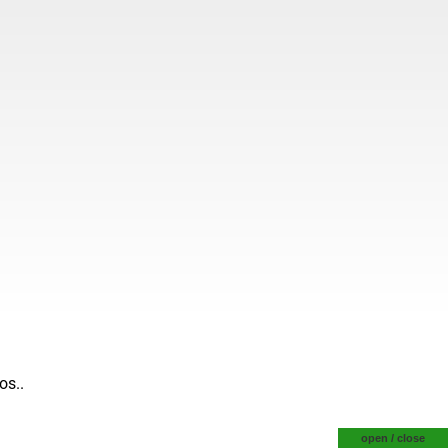
os..
open / close