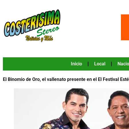
Ir
al
contenido
Inicio
Local
Nacio
El Binomio de Oro, el vallenato presente en el El Festival Est