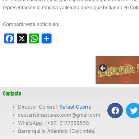
representación la música vallenata que sigue brillando en Colo
Compartir esta noticia en:
Facebook
X
WhatsApp
Compartir
Contacto
F
T
Director General:
Rafael Guerra
a
costerisimastereo.com@gmail.com
c
i
WhatsApp: (+57) 3177668558
e
t
Barranquilla Atlántico (Colombia)
b
t