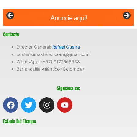
Contacto
Director General:
Rafael Guerra
costerisimastereo.com@gmail.com
WhatsApp: (+57) 3177668558
Barranquilla Atlántico (Colombia)
Síguenos en:
F
T
I
Y
a
w
n
o
c
i
s
u
Estado Del Tiempo
e
t
t
t
b
t
a
u