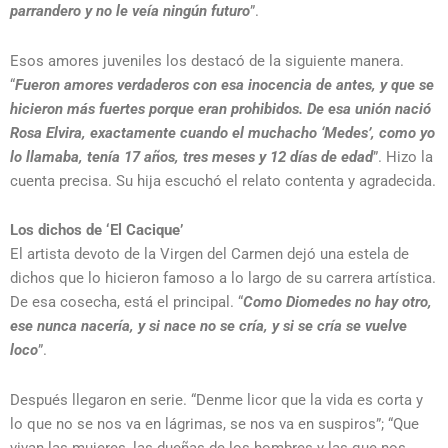
parrandero y
no le veía ningún futuro
”.
Esos amores juveniles los destacó de la siguiente manera.
“
Fueron amores verdaderos con esa inocencia de antes, y que se
hicieron más fuertes porque eran prohibidos. De esa unión nació
Rosa Elvira, exactamente cuando el muchacho ‘Medes’, como yo
lo llamaba, tenía 17 años, tres meses y 12 días de edad
”. Hizo la
cuenta precisa. Su hija escuchó el relato contenta y agradecida.
Los dichos de ‘El Cacique’
El artista devoto de la Virgen del Carmen dejó una estela de
dichos que lo hicieron famoso a lo largo de su carrera artística.
De esa cosecha, está el principal. “
Como Diomedes no hay otro,
ese nunca nacería, y si nace no se cría, y si se cría se vuelve
loco
”.
Después llegaron en serie. “Denme licor que la vida es corta y
lo que no se nos va en lágrimas, se nos va en suspiros”; “Que
vivan las mujeres, las dueñas de los hombres y las que nos