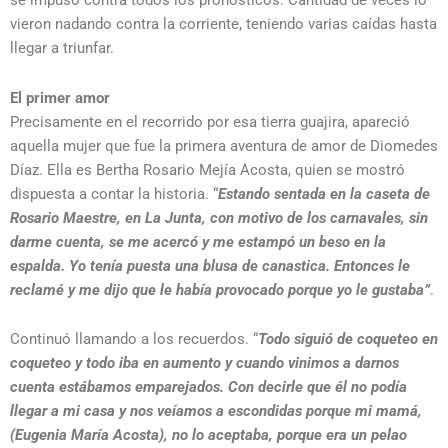
se impuso contra todos los pronósticos. Cantidad de veces lo
vieron nadando contra la corriente, teniendo varias caídas hasta
llegar a triunfar.
El primer amor
Precisamente en el recorrido por esa tierra guajira, apareció
aquella mujer que fue la primera aventura de amor de Diomedes
Díaz. Ella es Bertha Rosario Mejía Acosta, quien se mostró
dispuesta a contar la historia. “
Estando sentada en la caseta de
Rosario Maestre, en La Junta, con motivo de los carnavales, sin
darme cuenta, se me acercó y me estampó un beso en la
espalda. Yo tenía puesta una blusa de canastica. Entonces le
reclamé y me dijo que le había provocado porque yo le gustaba”
.
Continuó llamando a los recuerdos. “
Todo siguió de coqueteo en
coqueteo y todo iba en aumento y cuando vinimos a darnos
cuenta estábamos emparejados. Con decirle que él no podía
llegar a mi casa y nos veíamos a escondidas porque mi mamá,
(Eugenia María Acosta), no lo aceptaba, porque era un pelao