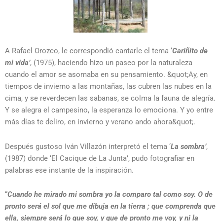
A Rafael Orozco, le correspondió cantarle el tema ‘
Cariñito de
mi vida’
, (1975), haciendo hizo un paseo por la naturaleza
cuando el amor se asomaba en su pensamiento. &quot;Ay, en
tiempos de invierno a las montañas, las cubren las nubes en la
cima, y se reverdecen las sabanas, se colma la fauna de alegría.
Y se alegra el campesino, la esperanza lo emociona. Y yo entre
más días te deliro, en invierno y verano ando ahora&quot;.
Después gustoso Iván Villazón interpretó el tema ‘
La sombra’
,
(1987) donde ‘El Cacique de La Junta’, pudo fotografiar en
palabras ese instante de la inspiración.
“
Cuando he mirado mi sombra yo la comparo tal como soy. O de
pronto será el sol que me dibuja en la tierra ; que comprenda que
ella, siempre será lo que soy, y que de pronto me voy, y ni la