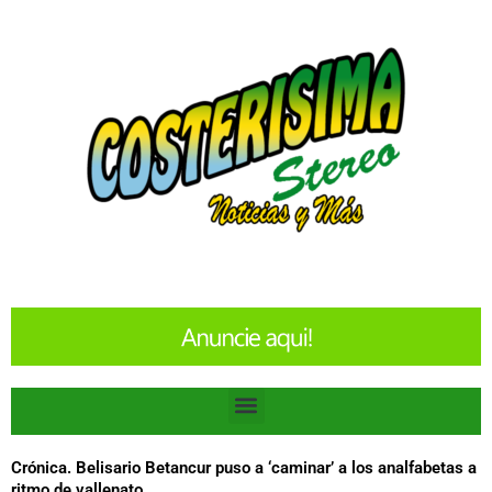
Ir
al
contenido
Menu
Crónica. Belisario Betancur puso a ‘caminar’ a los analfabetas a
ritmo de vallenato.