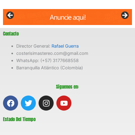
Contacto
Director General:
Rafael Guerra
costerisimastereo.com@gmail.com
WhatsApp: (+57) 3177668558
Barranquilla Atlántico (Colombia)
Síguenos en:
F
T
I
Y
a
w
n
o
c
i
s
u
Estado Del Tiempo
e
t
t
t
b
t
a
u