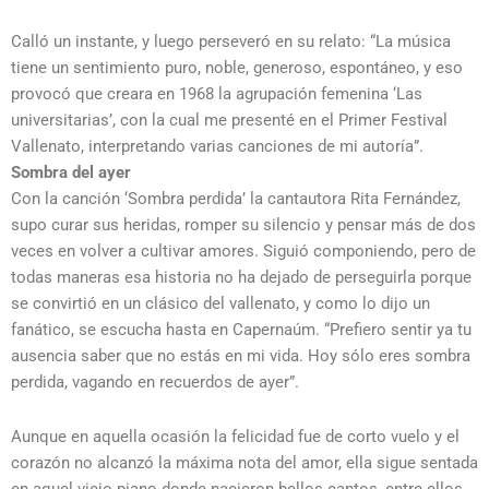
Calló un instante, y luego perseveró en su relato: “La música
tiene un sentimiento puro, noble, generoso, espontáneo, y eso
provocó que creara en 1968 la agrupación femenina ‘Las
universitarias’, con la cual me presenté en el Primer Festival
Vallenato, interpretando varias canciones de mi autoría”.
Sombra del ayer
Con la canción ‘Sombra perdida’ la cantautora Rita Fernández,
supo curar sus heridas, romper su silencio y pensar más de dos
veces en volver a cultivar amores. Siguió componiendo, pero de
todas maneras esa historia no ha dejado de perseguirla porque
se convirtió en un clásico del vallenato, y como lo dijo un
fanático, se escucha hasta en Capernaúm. “Prefiero sentir ya tu
ausencia saber que no estás en mi vida. Hoy sólo eres sombra
perdida, vagando en recuerdos de ayer”.
Aunque en aquella ocasión la felicidad fue de corto vuelo y el
corazón no alcanzó la máxima nota del amor, ella sigue sentada
en aquel viejo piano donde nacieron bellos cantos, entre ellos