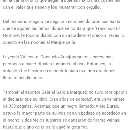
en el camino, sino que llegan a buenas manos las cuales les
dan el valor que tienen y los muestran con orgullo.
Del realismo mágico se seguirán escribiendo crónicas hasta
que se agoten las letras, donde se contará que ‘Francisco El
Hombre’, le tocó al diablo con su acordeón el credo al revés. O
cuando en las noches al Parque de la
Leyenda Vallenata ‘Consuelo Araujonoguera’, ingresaban
personas a hacer rituales fumando tabaco. Entonces, la
solución fue llevar a un sacerdote para que con oraciones
llamara bendiciones.
También el escritor Gabriel García Márquez, no tuvo otra opción
al declarar que su libro ‘Cien años de soledad’, era un vallenato
de 350 páginas. Además, que un negro llamado Alejo Durán,
estuvo la mayor parte de su vida con un pedazo de acordeón en
el pecho, y dos viejos juglares se cansaron de tirarse vainas,
hasta que a uno de ellos le cayó la gota fría.