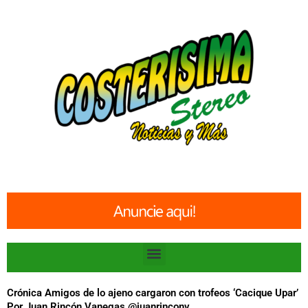
Ir
al
contenido
Menu
Crónica Amigos de lo ajeno cargaron con trofeos ‘Cacique Upar’
Por Juan Rincón Vanegas @juanrinconv