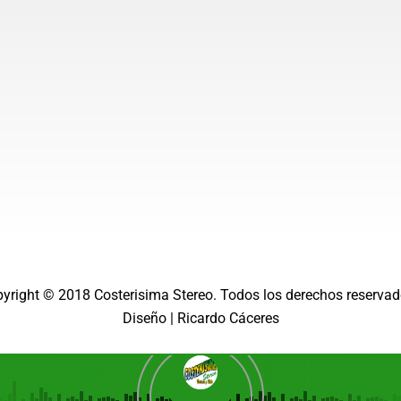
a
m
pyright © 2018
Costerisima Stereo
. Todos los derechos reservad
Diseño |
Ricardo Cáceres