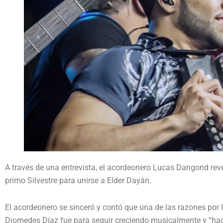
A través de una entrevista, el acordeonero Lucas Dangond reve
primo Silvestre para unirse a Elder Dayán.
El acordeonero se sinceró y contó que una de las razones por 
Diomedes Díaz fue para seguir creciendo musicalmente y “hacer