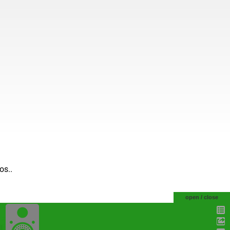
os..
open / close