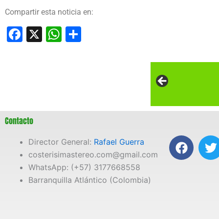
Compartir esta noticia en:
Facebook
X
WhatsApp
Compartir
Contacto
F
T
Director General:
Rafael Guerra
a
costerisimastereo.com@gmail.com
c
i
WhatsApp: (+57) 3177668558
e
t
Barranquilla Atlántico (Colombia)
b
t
o
e
o
r