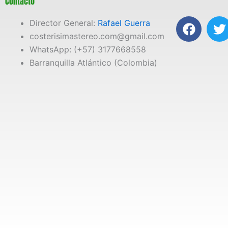
Contacto
F
T
Director General:
Rafael Guerra
a
costerisimastereo.com@gmail.com
c
i
WhatsApp: (+57) 3177668558
e
t
Barranquilla Atlántico (Colombia)
b
t
o
e
o
r
k