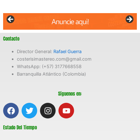
Contacto
Director General:
Rafael Guerra
costerisimastereo.com@gmail.com
WhatsApp: (+57) 3177668558
Barranquilla Atlántico (Colombia)
Síguenos en:
F
T
I
Y
a
w
n
o
c
i
s
u
Estado Del Tiempo
e
t
t
t
b
t
a
u