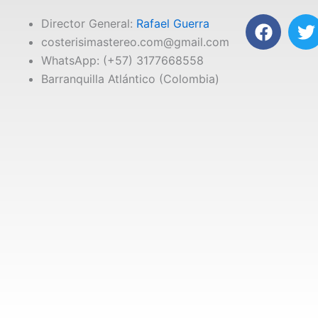
F
T
Director General:
Rafael Guerra
a
costerisimastereo.com@gmail.com
c
i
WhatsApp: (+57) 3177668558
e
t
Barranquilla Atlántico (Colombia)
b
t
o
e
o
r
k