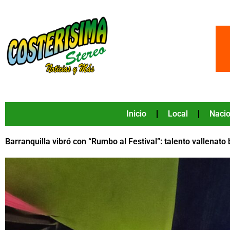
Ir
al
contenido
Inicio
Local
Nacio
Barranquilla vibró con “Rumbo al Festival”: talento vallenato 