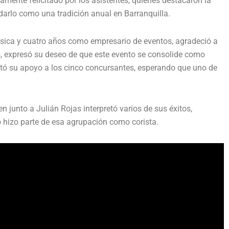
iamente felicitado por los asistentes, quienes destacaron la
arlo como una tradición anual en Barranquilla.
úsica y cuatro años como empresario de eventos, agradeció a
ás, expresó su deseo de que este evento se consolide como
estó su apoyo a los cinco concursantes, esperando que uno de
n junto a Julián Rojas interpretó varios de sus éxitos,
 hizo parte de esa agrupación como corista.