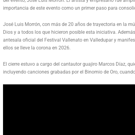
del evento, José Luis Morrón. El artista y empresario fue ampl
importancia de este evento como un primer paso para consolid
José Luis Morrón, con más de 20 años de trayectoria en la m
Dios y a todos los que hicieron posible esta iniciativa. Adem
antesala oficial del Festival Vallenato en Valledupar y manif
ellos se lleve la corona en 2026.
El cierre estuvo a cargo del cantautor guajiro Marcos Díaz, quie
incluyendo canciones grabadas por el Binomio de Oro, cuando