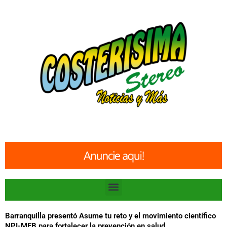
Ir
al
contenido
Menu
Barranquilla presentó Asume tu reto y el movimiento científico
NPI-MEB para fortalecer la prevención en salud