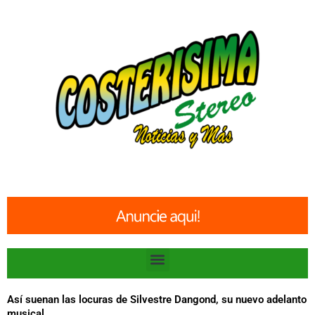
Ir
al
contenido
Menu
Así suenan las locuras de Silvestre Dangond, su nuevo adelanto
musical