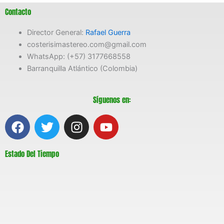
Contacto
Director General:
Rafael Guerra
costerisimastereo.com@gmail.com
WhatsApp: (+57) 3177668558
Barranquilla Atlántico (Colombia)
Síguenos en:
F
T
I
Y
a
w
n
o
c
i
s
u
Estado Del Tiempo
e
t
t
t
b
t
a
u
o
e
g
b
o
r
r
e
k
a
m