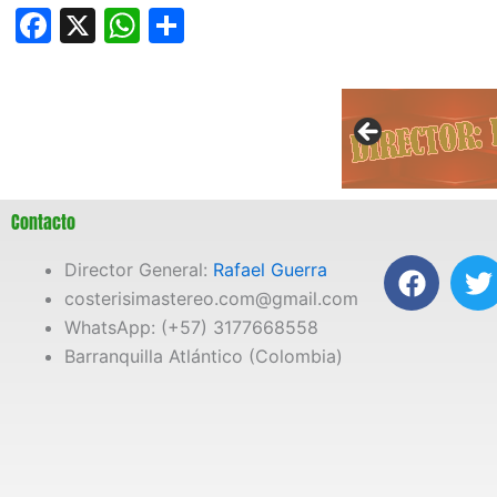
Facebook
X
WhatsApp
Compartir
Contacto
F
T
Director General:
Rafael Guerra
a
costerisimastereo.com@gmail.com
c
i
WhatsApp: (+57) 3177668558
e
t
Barranquilla Atlántico (Colombia)
b
t
o
e
o
r
k