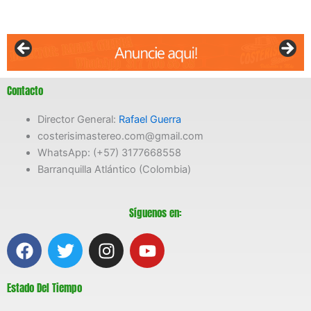
Contacto
Director General:
Rafael Guerra
costerisimastereo.com@gmail.com
WhatsApp: (+57) 3177668558
Barranquilla Atlántico (Colombia)
Síguenos en:
F
T
I
Y
a
w
n
o
c
i
s
u
Estado Del Tiempo
e
t
t
t
b
t
a
u