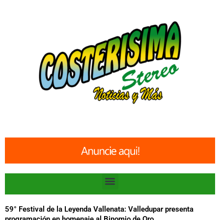
Ir
al
contenido
Menu
59° Festival de la Leyenda Vallenata: Valledupar presenta
programación en homenaje al Binomio de Oro