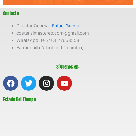
Contacto
Director General:
Rafael Guerra
costerisimastereo.com@gmail.com
WhatsApp: (+57) 3177668558
Barranquilla Atlántico (Colombia)
Síguenos en:
F
T
I
Y
a
w
n
o
c
i
s
u
Estado Del Tiempo
e
t
t
t
b
t
a
u
o
e
g
b
o
r
r
e
k
a