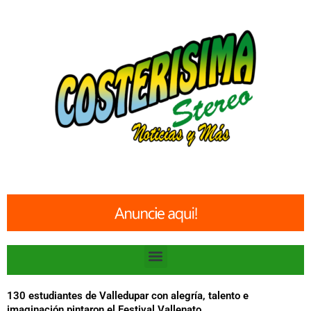
Ir
al
contenido
Menu
130 estudiantes de Valledupar con alegría, talento e
imaginación pintaron el Festival Vallenato