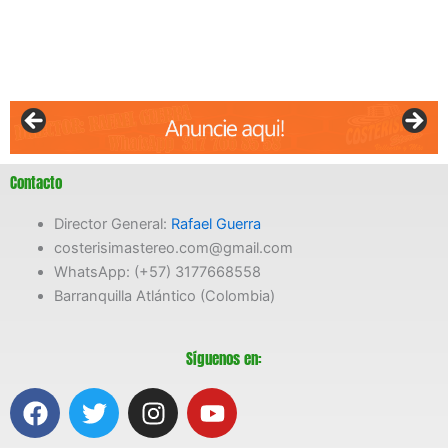
Contacto
Director General:
Rafael Guerra
costerisimastereo.com@gmail.com
WhatsApp: (+57) 3177668558
Barranquilla Atlántico (Colombia)
Síguenos en:
F
T
I
Y
a
w
n
o