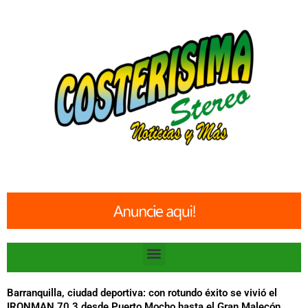
Ir
al
contenido
Menu
Barranquilla, ciudad deportiva: con rotundo éxito se vivió el
IRONMAN 70.3 desde Puerto Mocho hasta el Gran Malecón