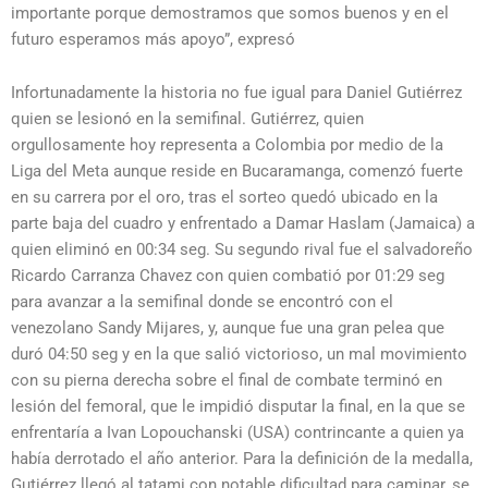
importante porque demostramos que somos buenos y en el
futuro esperamos más apoyo”, expresó
Infortunadamente la historia no fue igual para Daniel Gutiérrez
quien se lesionó en la semifinal. Gutiérrez, quien
orgullosamente hoy representa a Colombia por medio de la
Liga del Meta aunque reside en Bucaramanga, comenzó fuerte
en su carrera por el oro, tras el sorteo quedó ubicado en la
parte baja del cuadro y enfrentado a Damar Haslam (Jamaica) a
quien eliminó en 00:34 seg. Su segundo rival fue el salvadoreño
Ricardo Carranza Chavez con quien combatió por 01:29 seg
para avanzar a la semifinal donde se encontró con el
venezolano Sandy Mijares, y, aunque fue una gran pelea que
duró 04:50 seg y en la que salió victorioso, un mal movimiento
con su pierna derecha sobre el final de combate terminó en
lesión del femoral, que le impidió disputar la final, en la que se
enfrentaría a Ivan Lopouchanski (USA) contrincante a quien ya
había derrotado el año anterior. Para la definición de la medalla,
Gutiérrez llegó al tatami con notable dificultad para caminar, se