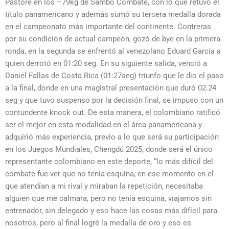
Pastore en los –79kg de Sambo Combate, con lo que retuvo el
título panamericano y además sumó su tercera medalla dorada
en el campeonato más importante del continente. Contreras
por su condición de actual campeón, gozó de bye en la primera
ronda, en la segunda se enfrentó al venezolano Eduard García a
quien derrotó en 01:20 seg. En su siguiente salida, venció a
Daniel Fallas de Costa Rica (01:27seg) triunfo que le dio el paso
a la final, donde en una magistral presentación que duró 02:24
seg y que tuvo suspenso por la decisión final, se impuso con un
contundente knock out. De esta manera, el colombiano ratificó
ser el mejor en esta modalidad en el área panamericana y
adquirió más experiencia, previo a lo que será su participación
en los Juegos Mundiales, Chengdú 2025, donde será el único
representante colombiano en este deporte, “lo más difícil del
combate fue ver que no tenía esquina, en ese momento en el
que atendían a mi rival y miraban la repetición, necesitaba
alguien que me calmara, pero no tenía esquina, viajamos sin
entrenador, sin delegado y eso hace las cosas más difícil para
nosotros, pero al final logré la medalla de oro y eso es