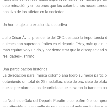
determinación y emociones que los colombianos necesitamos to
positivo de los atletas en la sociedad.
​​Un homenaje a la excelencia deportiva
Julio César Ávila, presidente del CPC, destacó la importancia
quienes han superado límites en el deporte. “Hoy, más que nunc
más equitativo y unido, y por demostrar que la discapacidad 
realidades», afirmó.
​Una p​articipación histórica
La delegación paralímpica colombiana logró su mejor partici
obteniendo un total de 28 medallas: siete de oro, siete de plata
que se premiaron a los deportistas que elevaron la bandera c
La Noche de Gala del Deporte Paralímpico reafirmó el comprom
contribución al desarrollo de una sociedad más equitativa e in