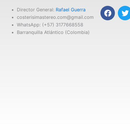
F
T
Director General:
Rafael Guerra
a
costerisimastereo.com@gmail.com
c
i
WhatsApp: (+57) 3177668558
e
t
Barranquilla Atlántico (Colombia)
b
t
o
e
o
r
k