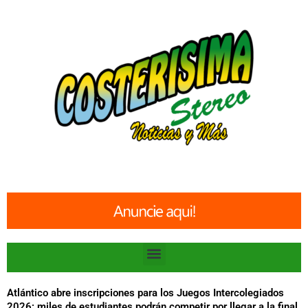
Ir
al
contenido
Menu
Atlántico abre inscripciones para los Juegos Intercolegiados
2026: miles de estudiantes podrán competir por llegar a la final