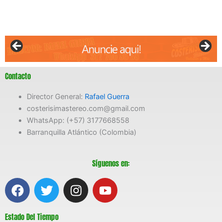
Contacto
Director General:
Rafael Guerra
costerisimastereo.com@gmail.com
WhatsApp: (+57) 3177668558
Barranquilla Atlántico (Colombia)
Síguenos en:
F
T
I
Y
a
w
n
o
c
i
s
u
Estado Del Tiempo
e
t
t
t