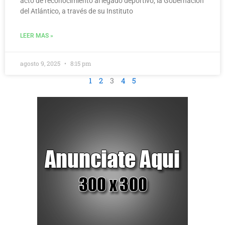
acto de reconocimiento al legado deportivo, la Gobernación
del Atlántico, a través de su Instituto
LEER MAS »
agosto 9, 2025
8:15 pm
1
2
3
4
5