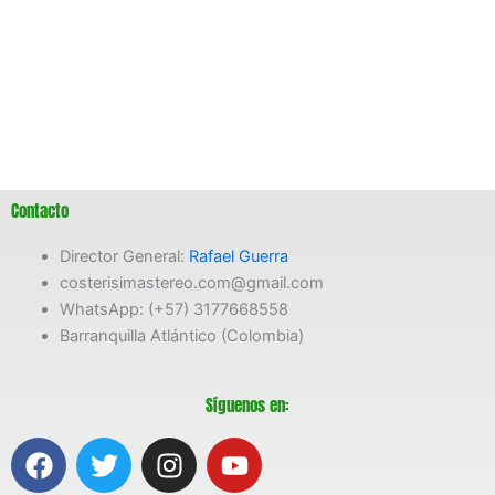
Contacto
Director General:
Rafael Guerra
costerisimastereo.com@gmail.com
WhatsApp: (+57) 3177668558
Barranquilla Atlántico (Colombia)
Síguenos en:
F
T
I
Y
a
w
n
o